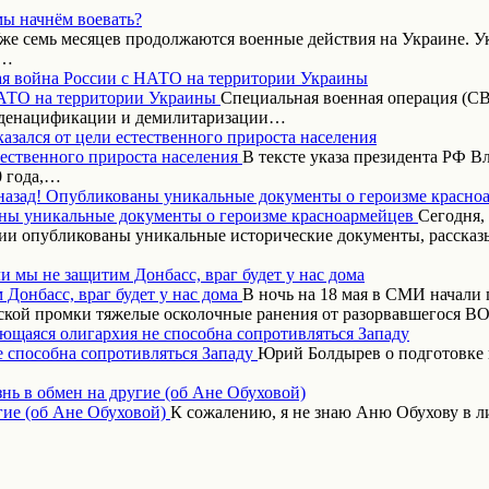
мы начнём воевать?
же семь месяцев продолжаются военные действия на Украине. Ук
,…
я война России с НАТО на территории Украины
Специальная военная операция (СВ
 денацификации и демилитаризации…
азался от цели естественного прироста населения
В тексте указа президента РФ 
0 года,…
назад! Опубликованы уникальные документы о героизме красно
Сегодня,
ии опубликованы уникальные исторические документы, рассказ
и мы не защитим Донбасс, враг будет у нас дома
В ночь на 18 мая в СМИ начали
ской промки тяжелые осколочные ранения от разорвавшегося 
ающаяся олигархия не способна сопротивляться Западу
Юрий Болдырев о подготовке 
нь в обмен на другие (об Ане Обуховой)
К сожалению, я не знаю Аню Обухову в 