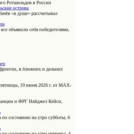
ого Ротшильдов в России
ьские острова
бачёв «в душе» рассчитывал
или
к все объявили себя победителями,
чер
фронтах, в ближних и дальних
пятницы, 19 июня 2026 г. от МАХ-
анции и ФРГ Найджел Кейси,
ь
 по состоянию на утро субботы, 6
ь
 по состоянию на утро четверга, 4