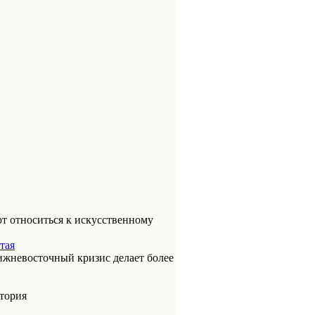
т относиться к искусственному
тая
ижневосточный кризис делает более
итория