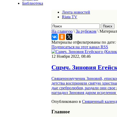
Библиотека
Лента новостей
Riata TV
На главную
\
За рубежом
\
Материал
Материалы отфильтрованы по дате: 
Подписаться на этот канал RSS
12 Ноября 2022, 08:46
Сщмч. Зиновия Егейско
Священномученик Зи­но­вий, епи­скоп Е
дет­ства вос­при­ня­ли свя­тую хри­сти­а
дые среб­ро­лю­бия, раз­да­ли они свое 
на­гра­дил Зи­но­вия да­ром ис­це­ле­ни
Опубликовано в
Священный календ
Главное