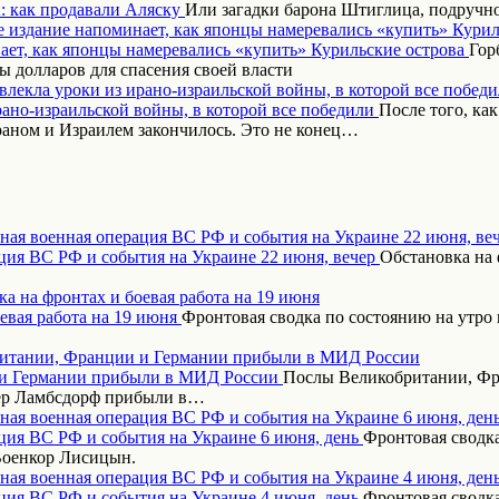
Или загадки барона Штиглица, подручн
 издание напоминает, как японцы намеревались «купить» Курил
Гор
 долларов для спасения своей власти
влекла уроки из ирано-израильской войны, в которой все побед
После того, ка
аном и Израилем закончилось. Это не конец…
ная военная операция ВС РФ и события на Украине 22 июня, ве
Обстановка на 
а на фронтах и боевая работа на 19 июня
Фронтовая сводка по состоянию на утро 
итании, Франции и Германии прибыли в МИД России
Послы Великобритании, Фр
дер Ламбсдорф прибыли в…
ная военная операция ВС РФ и события на Украине 6 июня, ден
Фронтовая сводка
Военкор Лисицын.
ная военная операция ВС РФ и события на Украине 4 июня, ден
Фронтовая сводка