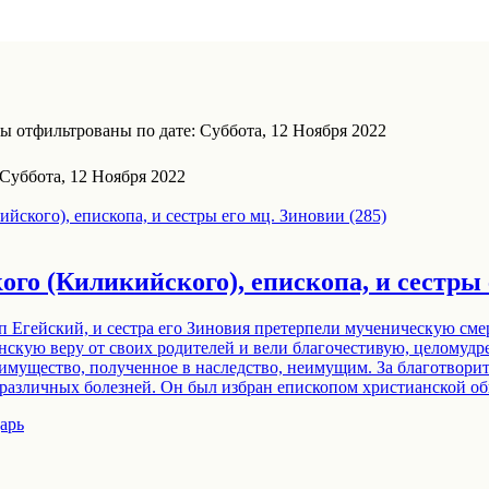
ы отфильтрованы по дате: Суббота, 12 Ноября 2022
Суббота, 12 Ноября 2022
го (Киликийского), епископа, и сестры е
гей­ский, и сест­ра его Зи­но­вия пре­тер­пе­ли му­че­ни­че­скую сме
н­скую ве­ру от сво­их ро­ди­те­лей и ве­ли бла­го­че­сти­вую, це­ло­му
иму­ще­ство, по­лу­чен­ное в на­след­ство, неиму­щим. За бла­го­тво­р
я раз­лич­ных бо­лез­ней. Он был из­бран епи­ско­пом хри­сти­ан­ской о
арь