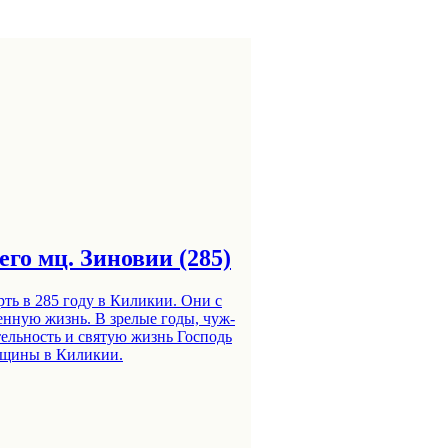
го мц. Зиновии (285)
рть в 285 го­ду в Ки­ли­кии. Они с
д­рен­ную жизнь. В зре­лые го­ды, чуж­
и­тель­ность и свя­тую жизнь Гос­подь
б­щи­ны в Ки­ли­кии.