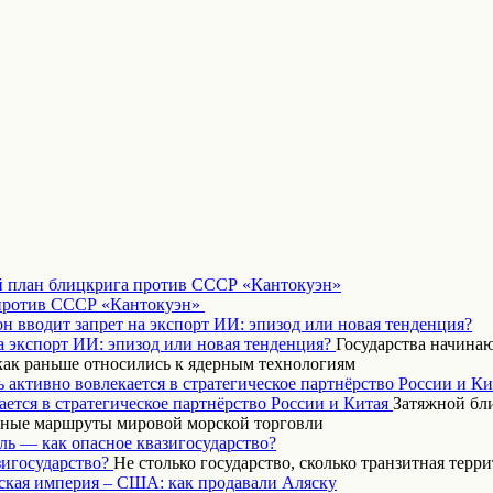
 план блицкрига против СССР «Кантокуэн»
н вводит запрет на экспорт ИИ: эпизод или новая тенденция?
Государства начинаю
как раньше относились к ядерным технологиям
 активно вовлекается в стратегическое партнёрство России и Ки
Затяжной бл
вные маршруты мировой морской торговли
ль — как опасное квазигосударство?
Не столько государство, сколько транзитная терр
ская империя – США: как продавали Аляску