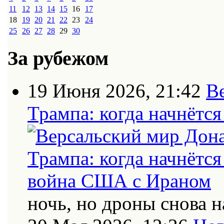
11
12
13
14
15
16
17
18
19
20
21
22
23
24
25
26
27
28
29
30
За рубежом
19 Июня 2026, 21:42
В
Трампа: когда начнётс
ночь, но дроны снова н