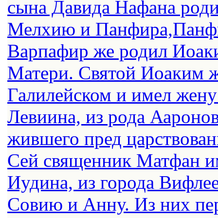
сына Давида Нафана роди
Мелхию и Панфира,Панфи
Варпафир же родил Иоак
Матери. Святой Иоаким ж
Галилейском и имел жену
Левиина, из рода Аароно
жившего пред царствован
Сей священник Матфан и
Иудина, из города Вифле
Совию и Анну. Из них п