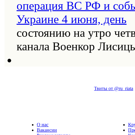
состоянию на утро четв
канала Военкор Лисиц
Твиты от @ru_riata
О нас
Кр
Вакансии
Пр