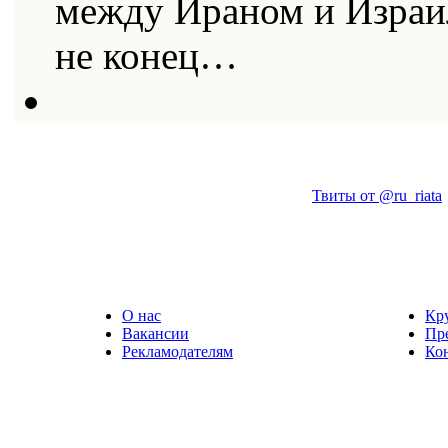
между Ираном и Израи
не конец…
Твиты от @ru_riata
О нас
Кр
Вакансии
Пр
Рекламодателям
Ко