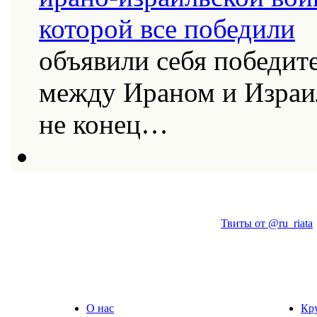
объявили себя победит
между Ираном и Израи
не конец…
Твиты от @ru_riata
О нас
Кр