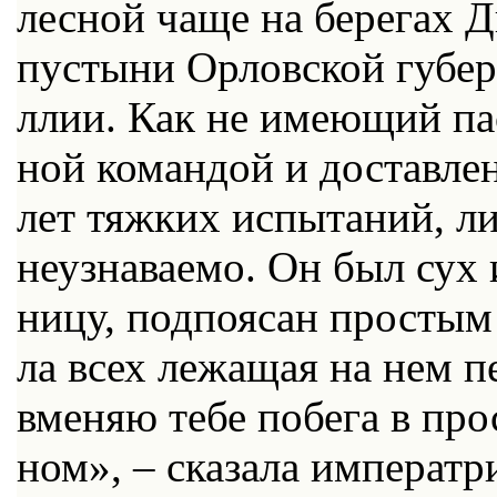
лес­ной ча­ще на бе­ре­гах 
пу­сты­ни Ор­лов­ской гу­бер
ллии. Как не име­ю­щий па
ной ко­ман­дой и до­став­л
лет тяж­ких ис­пы­та­ний, ли
неузна­ва­е­мо. Он был сух 
ни­цу, под­по­я­сан про­стым
ла всех ле­жа­щая на нем пе­
вме­няю те­бе по­бе­га в пр
ном», – ска­за­ла им­пе­ра­тр