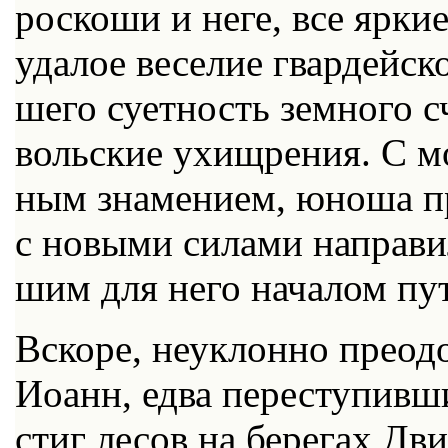
рос­ко­ши и неге, все яр­ки
уда­лое ве­се­лие гвар­дей­ск
ше­го су­ет­ность зем­но­го 
воль­ские ухищ­ре­ния. С мо
ным зна­ме­ни­ем, юно­ша пр
с но­вы­ми си­ла­ми на­пра­в
шим для него на­ча­лом пу­т
Вско­ре, неуклон­но пре­одол
Иоанн, ед­ва пе­ре­сту­пив­ш
стиг ле­сов на бе­ре­гах Дв