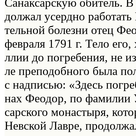
Са­нак­сар­скую оби­тель. В
дол­жал усерд­но ра­бо­тать 
тель­ной бо­лез­ни отец Фе­
фев­ра­ля 1791 г. Те­ло его,
ллии до по­гре­бе­ния, не из­
ле пре­по­доб­но­го бы­ла по­
с над­пи­сью: «Здесь по­гре
нах Фе­о­дор, по фа­ми­лии У
сар­ско­го мо­на­сты­ря, ко­
Нев­ской Лав­ре, про­дол­жа