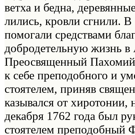
вет­ха и бед­на, де­ре­вян­ны
ли­лись, кров­ли сгни­ли. В с
по­мо­га­ли сред­ства­ми бла­г
доб­ро­де­тель­ную жизнь в 
Прео­свя­щен­ный Па­хо­мий
к се­бе пре­по­доб­но­го и ум
сто­я­те­лем, при­няв свя­ще
ка­зы­вал­ся от хи­ро­то­нии
де­каб­ря 1762 го­да был ру­
сто­я­те­лем пре­по­доб­ный