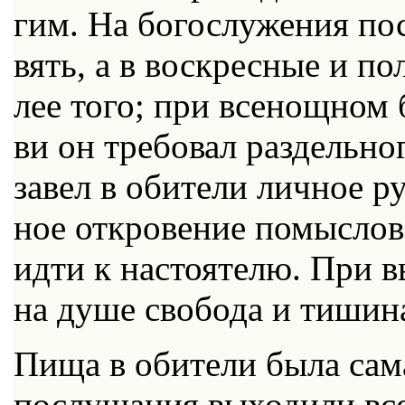
гим. На бо­го­слу­же­ния по­
вять, а в вос­крес­ные и по­
лее то­го; при все­нощ­ном 
ви он тре­бо­вал раз­дель­но
за­вел в оби­те­ли лич­ное ру
ное от­кро­ве­ние по­мыс­л
ид­ти к на­сто­я­те­лю. При в
на ду­ше сво­бо­да и ти­ши­н
Пи­ща в оби­те­ли бы­ла са­м
по­слу­ша­ния вы­хо­ди­ли все,