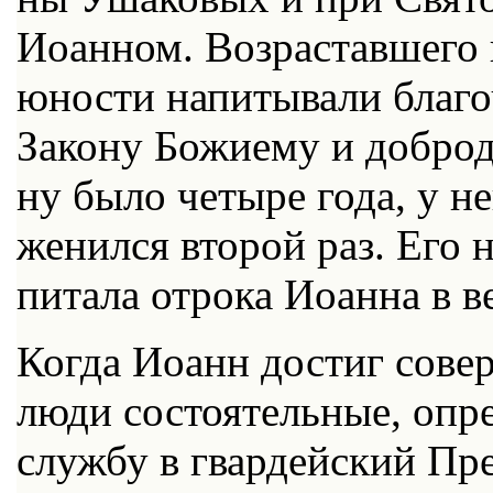
Иоан­ном. Воз­рас­тав­ше­го 
юно­сти на­пи­ты­ва­ли бла­го
За­ко­ну Бо­жи­е­му и доб­ро
ну бы­ло че­ты­ре го­да, у 
же­нил­ся вто­рой раз. Его но
пи­та­ла от­ро­ка Иоан­на в ве
Ко­гда Иоанн до­стиг со­вер­
лю­ди со­сто­я­тель­ные, опр
служ­бу в гвар­дей­ский Пре