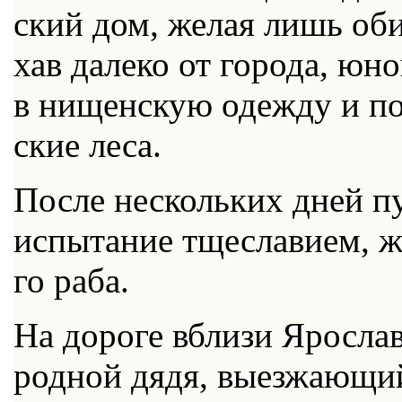
ский дом, же­лая лишь оби­т
хав да­ле­ко от го­ро­да, юно
в ни­щен­скую одеж­ду и по­
ские ле­са.
По­сле несколь­ких дней пу
ис­пы­та­ние тще­сла­ви­ем, 
го ра­ба.
На до­ро­ге вбли­зи Яро­сла
род­ной дя­дя, вы­ез­жа­ю­щи