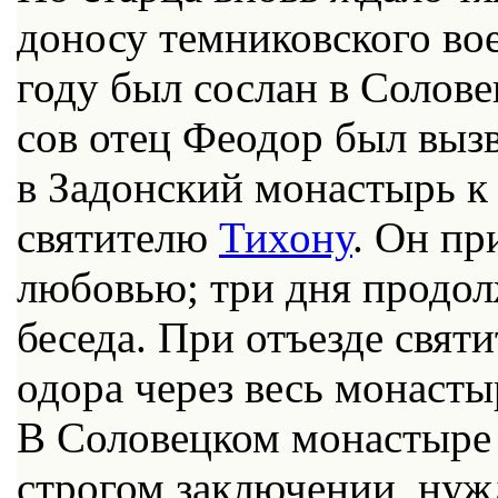
до­но­су тем­ни­ков­ско­го во
го­ду был со­слан в Со­ло­в
сов отец Фе­о­дор был вы­зва
в За­дон­ский мо­на­стырь к
свя­ти­те­лю
Ти­хо­ну
. Он при
лю­бо­вью; три дня про­дол­
бе­се­да. При отъ­ез­де свя­
о­до­ра через весь мо­на­стыр
В Со­ло­вец­ком мо­на­сты­ре
стро­гом за­клю­че­нии, нуж­