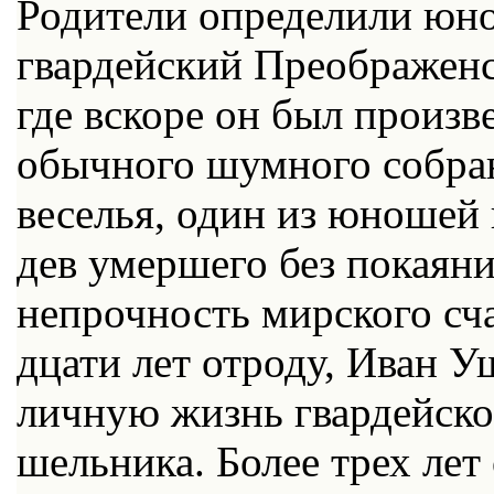
Ро­ди­те­ли опре­де­ли­ли ю
гвар­дей­ский Пре­об­ра­жен
где вско­ре он был про­из­в
обыч­но­го шум­но­го со­бра­
ве­се­лья, один из юно­шей 
дев умер­ше­го без по­ка­я­н
непроч­ность мир­ско­го сча
дца­ти лет от­ро­ду, Иван У
лич­ную жизнь гвар­дей­ско­
шель­ни­ка. Бо­лее трех лет о