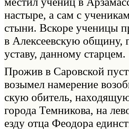
ме­стил уче­ниц в Ар­за­мас
на­сты­ре, а сам с уче­ни­ка­
сты­ни. Вско­ре уче­ни­цы пре
в Алек­се­ев­скую об­щи­ну, 
уста­ву, дан­но­му стар­цем.
Про­жив в Са­ров­ской пу­ст
возы­мел на­ме­ре­ние воз­об
скую оби­тель, на­хо­дя­щу­ю
го­ро­да Тем­ни­ко­ва, на ле
ез­ду от­ца Фе­о­до­ра един­с