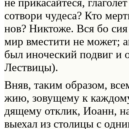
не при­ка­сай­те­ся, гла­го­л
со­тво­ри чу­де­са? Кто мерт
нов? Ник­то­же. Вся бо сия
мир вме­сти­ти не мо­жет; 
был ино­че­ский по­двиг и о
Ле­стви­цы).
Вняв, та­ким об­ра­зом, все
жию, зо­ву­ще­му к каж­до­м
дя­ще­му от­клик, Иоанн, на
вы­ехал из сто­ли­цы с од­ни