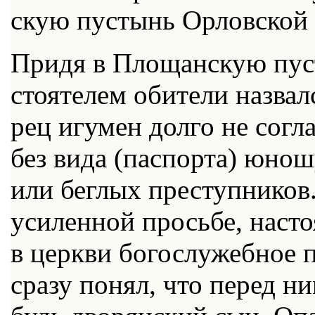
скую пу­стынь Ор­лов­ской 
При­дя в Пло­щан­скую пу­
сто­я­те­лем оби­те­ли на­звал
рец игу­мен дол­го не со­гл
без ви­да (пас­пор­та) юно­шу
или бег­лых пре­ступ­ни­ков
уси­лен­ной прось­бе, на­сто
в церк­ви бо­го­слу­жеб­ное п
сра­зу по­нял, что пе­ред ни