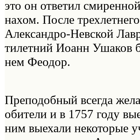
это он от­ве­тил сми­рен­но
на­хом. По­сле трех­лет­не­го
Алек­сан­дро-Нев­ской Лав­р
ти­лет­ний Иоанн Уша­ков б
нем Фе­о­дор.
Пре­по­доб­ный все­гда же­ла
оби­те­ли и в 1757 го­ду вы
ним вы­еха­ли неко­то­рые у