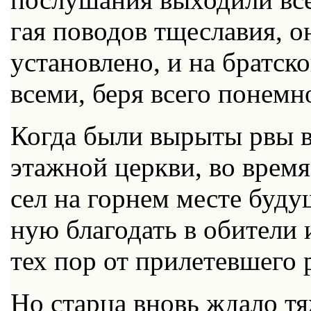
гая по­во­дов тще­сла­вия, о
уста­нов­ле­но, и на брат­ско
все­ми, бе­ря все­го по­не­мно
Ко­гда бы­ли вы­ры­ты рвы в
этаж­ной церк­ви, во вре­мя
сел на гор­нем ме­сте бу­ду­щ
ную бла­го­дать в оби­те­ли
тех пор от при­ле­тев­ше­го 
Но стар­ца вновь жда­ло тя­