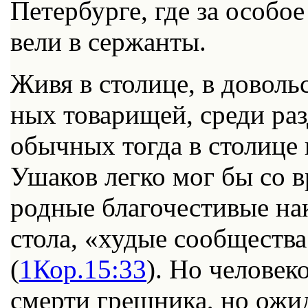
Пе­тер­бур­ге, где за осо­бо
ве­ли в сер­жан­ты.
Жи­вя в сто­ли­це, в до­воль­
ных то­ва­ри­щей, сре­ди раз­
обыч­ных то­гда в сто­ли­це
Уша­ков лег­ко мог бы со вр
род­ные бла­го­че­сти­вые на
сто­ла, «ху­дые со­об­ще­ств
(
1Кор.15:33
). Но че­ло­ве­
смер­ти греш­ни­ка, но ожи­