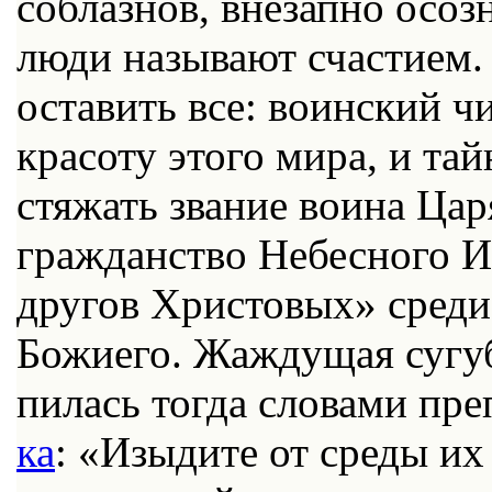
со­блаз­нов, вне­зап­но осо
лю­ди на­зы­ва­ют сча­сти­ем
оста­вить все: во­ин­ский чи
кра­со­ту это­го ми­ра, и та
стя­жать зва­ние во­и­на Ца­р
граж­дан­ство Небес­но­го Ие
дру­гов Хри­сто­вых» сре­ди
Бо­жи­его. Жаж­ду­щая су­гу
пи­лась то­гда сло­ва­ми пре­
ка
: «Изы­ди­те от сре­ды их 