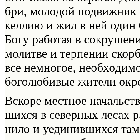
бри, мо­ло­дой по­движ­ник
кел­лию и жил в ней один б
Бо­гу ра­бо­тая в со­кру­ше­н
мо­лит­ве и тер­пе­нии скор
все немно­гое, необ­хо­ди­м
бо­го­лю­би­вые жи­те­ли окр
Вско­ре мест­ное на­чаль­ств
ших­ся в се­вер­ных ле­сах р
ни­ло и уеди­нив­ших­ся там