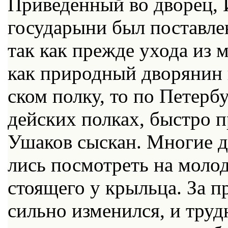
При­ве­ден­ный во дво­рец, 
го­су­да­ры­ни был по­став­
так как преж­де ухо­да из м
как при­род­ный дво­ря­нин
ском пол­ку, то по Пе­тер­бу
дей­ских пол­ках, быст­ро п
Уша­ков сыс­кан. Мно­гие до
лись по­смот­реть на мо­ло­д
сто­я­ще­го у крыль­ца. За
силь­но из­ме­нил­ся, и тру