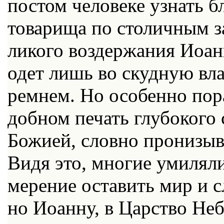
по­стом че­ло­ве­ке узнать бле
то­ва­ри­ща по сто­лич­ным за
ли­ко­го воз­дер­жа­ния Иоа
одет лишь во скуд­ную вла­с
рем­нем. Но осо­бен­но по­р
доб­ном пе­чать глу­бо­ко­го
Бо­жи­ей, слов­но про­ни­зы­в
Ви­дя это, мно­гие уми­ля­л
ме­ре­ние оста­вить мир и с
но Иоан­ну, в Цар­ство Неб