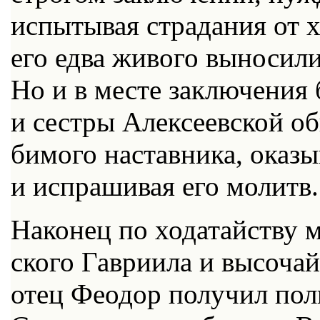
ис­пы­ты­вая стра­да­ния от х
его ед­ва жи­во­го вы­но­си­л
Но и в ме­сте за­клю­че­ния 
и сест­ры Алек­се­ев­ской об
би­мо­го на­став­ни­ка, ока­з
и ис­пра­ши­вая его мо­литв.
На­ко­нец по хо­да­тай­ству 
ско­го Гав­ри­и­ла и вы­со­ча
отец Фе­о­дор по­лу­чил пол­