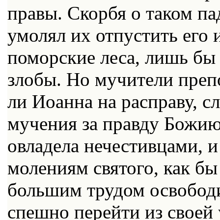
пра­вы. Скор­бя о та­ком па­
умо­лял их от­пу­стить его 
по­мор­ские ле­са, лишь бы 
зло­бы. Но му­чи­те­ли пре­
ли Иоан­на на рас­пра­ву, сл
му­че­ния за прав­ду Бо­жию
овла­де­ла нече­стив­ца­ми, 
мо­ле­ни­ям свя­то­го, как бы
боль­шим тру­дом осво­бо­
спеш­но пе­рей­ти из сво­ей