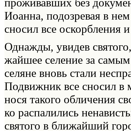
про­жи­вав­ших без до­ку­мен
Иоан­на, по­до­зре­вая в нем 
сно­сил все оскорб­ле­ния и
Од­на­жды, уви­дев свя­то­го
жай­шее се­ле­ние за са­мым
се­ляне вновь ста­ли неспра
По­движ­ник все сно­сил в 
но­ся та­ко­го об­ли­че­ния с
ко рас­па­ли­лись нена­ви­сть
свя­то­го в бли­жай­ший го­р