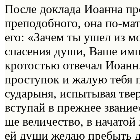
По­сле до­кла­да Иоан­на про
пре­по­доб­но­го, она по-ма­т
его: «За­чем ты ушел из мо
спа­се­ния ду­ши, Ва­ше им­пе
кро­то­стью от­ве­чал Иоанн.
про­сту­пок и жа­лую те­бя 
су­да­ры­ня, ис­пы­ты­вая тве
всту­пай в преж­нее зва­ние
ше ве­ли­че­ство, в на­ча­то
ей ду­ши же­лаю пре­быть д