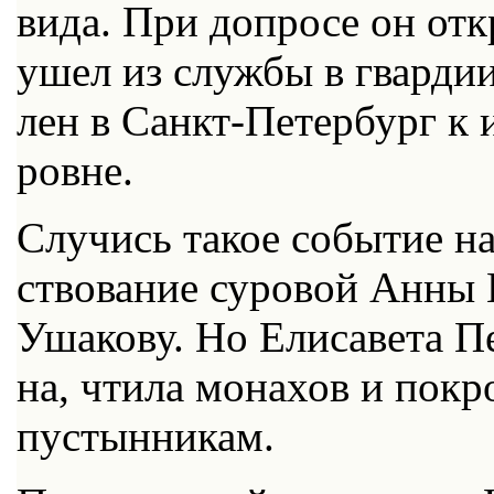
ви­да. При до­про­се он от­к
ушел из служ­бы в гвар­дии,
лен в Санкт-Пе­тер­бург к им
ровне.
Слу­чись та­кое со­бы­тие н
ство­ва­ние су­ро­вой Ан­ны
Уша­ко­ву. Но Ели­са­ве­та Пе
на, чти­ла мо­на­хов и по­кро
пу­стын­ни­кам.