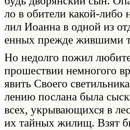
будь дво­рян­ский сын. Опа
ло в оби­те­ли ка­кой-ли­бо н
лил Иоан­на в од­ной из от­д
ен­ных преж­де жив­ши­ми т
Но недол­го по­жил лю­би­те
про­ше­ствии немно­го­го вре
явить Сво­е­го све­тиль­ни­к
ле­нию по­сла­на бы­ла сыск­
всех, укры­ва­ю­щих­ся в ле­с
их тай­ных жи­лищ. Взят 