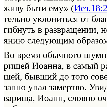
жи­ву бы­ти ему» (
Иез.18:
тель­но укло­нить­ся от бла­
гиб­нуть в раз­вра­ще­нии, н
я­нию сле­ду­ю­щим об­ра­зо
Во вре­мя обыч­но­го шум­но­
ри­щей Иоан­на, в са­мый ра
шей, быв­ший до то­го со­ве
зап­но упал за­мерт­во. Уви­
ва­ри­ща, Иоанн, слов­но оч