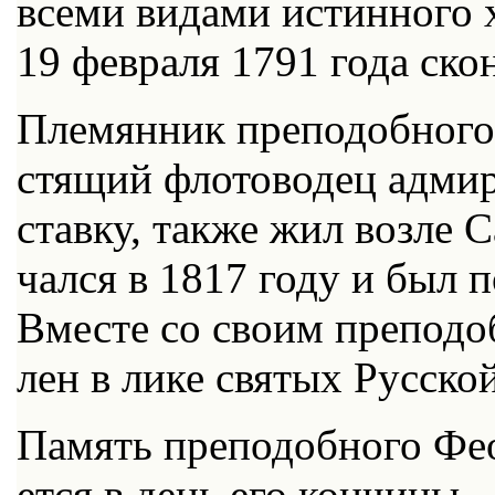
все­ми ви­да­ми ис­тин­но­го 
19 фев­ра­ля 1791 го­да скон
Пле­мян­ник пре­по­доб­но­го 
стя­щий фло­то­во­дец адми­
став­ку, так­же жил воз­ле Са
чал­ся в 1817 го­ду и был по­
Вме­сте со сво­им пре­по­до
лен в ли­ке свя­тых Рус­ско
Па­мять пре­по­доб­но­го Фе­о
ет­ся в день его кон­чи­ны –