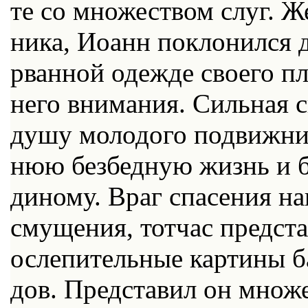
те со мно­же­ством слуг. Же
ни­ка, Иоанн по­кло­нил­ся 
рван­ной одеж­де сво­е­го пл
него вни­ма­ния. Силь­ная с
ду­шу мо­ло­до­го по­движ­
нюю без­бед­ную жизнь и бо­
ди­но­му. Враг спа­се­ния на
сму­ще­ния, тот­час пред­ст
осле­пи­тель­ные кар­ти­ны б
дов. Пред­ста­вил он мно­ж