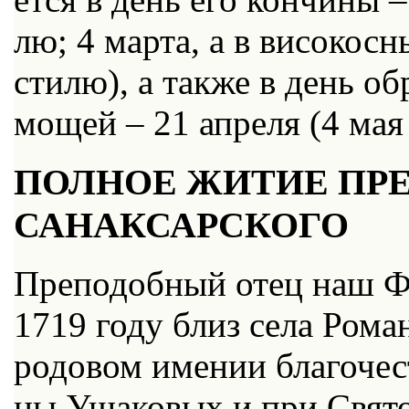
лю; 4 мар­та, а в ви­со­кос­
сти­лю), а так­же в день об­
мо­щей – 21 ап­ре­ля (4 мая 
ПОЛНОЕ ЖИТИЕ ПР
САНАКСАРСКОГО
Пре­по­доб­ный отец наш Фе­
1719 го­ду близ се­ла Ро­ма­
ро­до­вом име­нии бла­го­че
ны Уша­ко­вых и при Свя­то