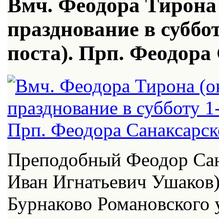
Вмч. Феодора Тирона 
празднование в суббо
поста). Прп. Феодора 
Пре­по­доб­ный Фе­о­дор Са­
Иван Иг­на­тье­вич Уша­ков)
Бур­на­ко­во Ро­ма­нов­ско­го