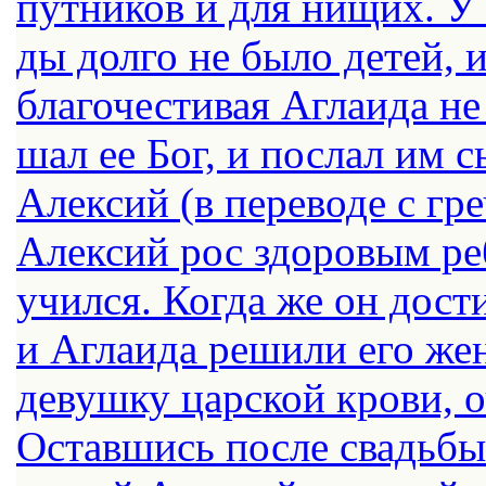
пут­ни­ков и для ни­щих. У 
ды дол­го не бы­ло де­тей, 
бла­го­че­сти­вая Агла­и­да н
шал ее Бог, и по­слал им сы
Алек­сий (в пе­ре­во­де с гре
Алек­сий рос здо­ро­вым ре­
учил­ся. Ко­гда же он до­сти
и Агла­и­да ре­ши­ли его же
де­вуш­ку цар­ской кро­ви, о
Остав­шись по­сле свадь­бы 