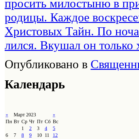
про­сить ми­ло­сты­ню в при­
ро­ди­цы. Каж­дое вос­кре­с
Хри­сто­вых Тайн. По но­ча
лил­ся. Вку­шал он толь­ко 
Опубликовано в
Священн
Календарь
«
Март 2023
»
Пн
Вт
Ср
Чт
Пт
Сб
Вс
1
2
3
4
5
6
7
8
9
10
11
12