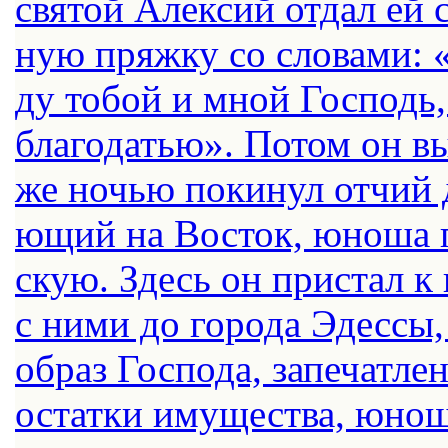
свя­той Алек­сий от­дал ей с
ную пряж­ку со сло­ва­ми: «
ду то­бой и мной Гос­подь, 
бла­го­да­тью». По­том он в
же но­чью по­ки­нул от­чий 
ю­щий на Во­сток, юно­ша 
скую. Здесь он при­стал к 
с ни­ми до го­ро­да Эдес­сы,
об­раз Гос­по­да, за­пе­чат­л
остат­ки иму­ще­ства, юно­ш