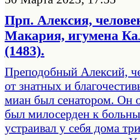
Прп. Алексия, человек
Макария, игумена Ка
(1483).
Пре­по­доб­ный Алек­сий, че
от знат­ных и бла­го­че­сти­
ми­ан был се­на­то­ром. Он о
был ми­ло­сер­ден к боль­н
устра­и­вал у се­бя до­ма тр