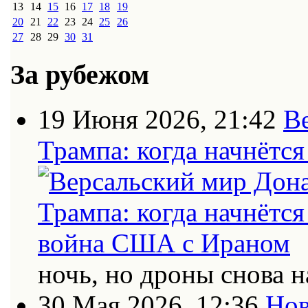
13
14
15
16
17
18
19
20
21
22
23
24
25
26
27
28
29
30
31
За рубежом
19 Июня 2026, 21:42
В
Трампа: когда начнётс
ночь, но дроны снова н
30 Мая 2026, 12:36
Нов