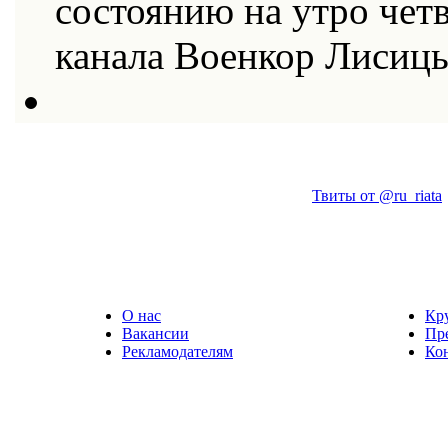
состоянию на утро четв
канала Военкор Лисиц
Твиты от @ru_riata
О нас
Кр
Вакансии
Пр
Рекламодателям
Ко