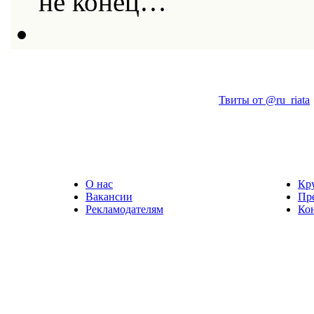
не конец…
Твиты от @ru_riata
О нас
Кр
Вакансии
Пр
Рекламодателям
Ко